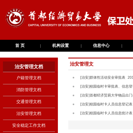
首 页
机构设置
信息中心
|
|
|
治安管理文
治安管理文档
档
[治安]群体性活动安全审批表
20
户籍管理文档
[治安]校园临时卡审批表、信息
消防管理文档
[治安]首都经济贸易大学物品出门
交通管理文档
[治安]校园临时卡人员信息登记表
[治安]校园临时卡人员信息统计表
治安管理文档
安全稳定工作文档